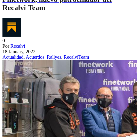
Recalvi Team
0
Por
Recalvi
18 January, 2022
Actualidad
,
Acuerdos
,
Rallyes
,
RecalviTeam