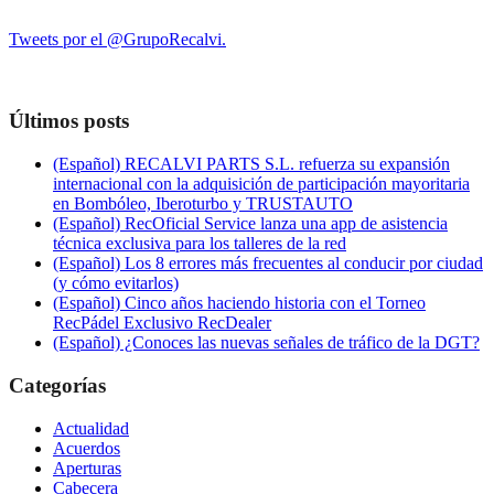
Tweets por el @GrupoRecalvi.
Últimos posts
(Español) RECALVI PARTS S.L. refuerza su expansión
internacional con la adquisición de participación mayoritaria
en Bombóleo, Iberoturbo y TRUSTAUTO
(Español) RecOficial Service lanza una app de asistencia
técnica exclusiva para los talleres de la red
(Español) Los 8 errores más frecuentes al conducir por ciudad
(y cómo evitarlos)
(Español) Cinco años haciendo historia con el Torneo
RecPádel Exclusivo RecDealer
(Español) ¿Conoces las nuevas señales de tráfico de la DGT?
Categorías
Actualidad
Acuerdos
Aperturas
Cabecera