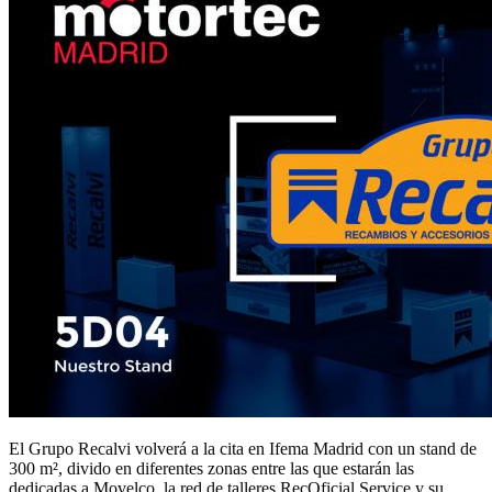
El Grupo Recalvi volverá a la cita en Ifema Madrid con un stand de
300 m², divido en diferentes zonas entre las que estarán las
dedicadas a Movelco, la red de talleres RecOficial Service y su