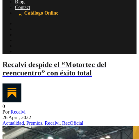
Blog
Contact
Catálogo Online
Recalvi despide el “Motortec del
reencuentro” con éxito total
0
Por
Recalvi
26 April, 2022
Actualidad
,
Premios
,
Recalvi
,
RecOficial