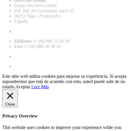
Dirección postal:
Grupo Recalvi Central
Pol. Ind. do Caramuxo, nave 41
36213 Vigo - Pontevedra
España
recalvi@recalvi.es
Teléfono:
(+34) 986 11 03 06
Fax:
(+34) 986 20 36 12
Work with us
Register as a professional client
Este sitio web utiliza cookies para mejorar su experiencia. Si acepta
supondremos que está de acuerdo con esto, usted puede salir de no
estarlo.
Aceptar
Leer Más
Close
Privacy Overview
This website uses cookies to improve your experience while you