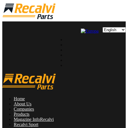
Home
About Us
Companies
Products
Magazine InfoRecalvi
Recalvi Sport