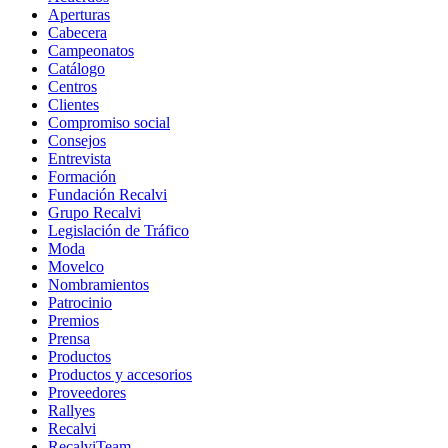
Aperturas
Cabecera
Campeonatos
Catálogo
Centros
Clientes
Compromiso social
Consejos
Entrevista
Formación
Fundación Recalvi
Grupo Recalvi
Legislación de Tráfico
Moda
Movelco
Nombramientos
Patrocinio
Premios
Prensa
Productos
Productos y accesorios
Proveedores
Rallyes
Recalvi
RecalviTeam