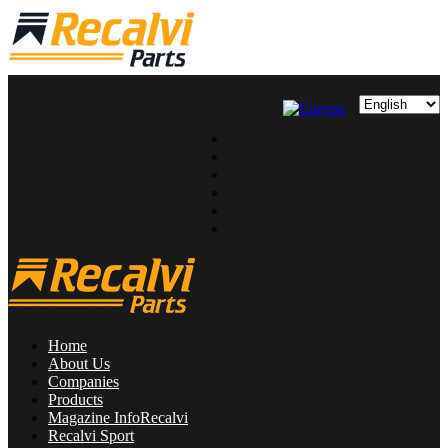
Home
About Us
Companies
Products
Magazine InfoRecalvi
Recalvi Sport