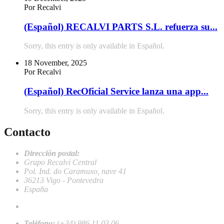
Por Recalvi
(Español) RECALVI PARTS S.L. refuerza su...
Sorry, this entry is only available in Español.
18 November, 2025
Por Recalvi
(Español) RecOficial Service lanza una app...
Sorry, this entry is only available in Español.
Contacto
Dirección postal:
Grupo Recalvi Central
Pol. Ind. do Caramuxo, nave 41
36213 Vigo - Pontevedra
España
recalvi@recalvi.es
Teléfono:
(+34) 986 11 03 06