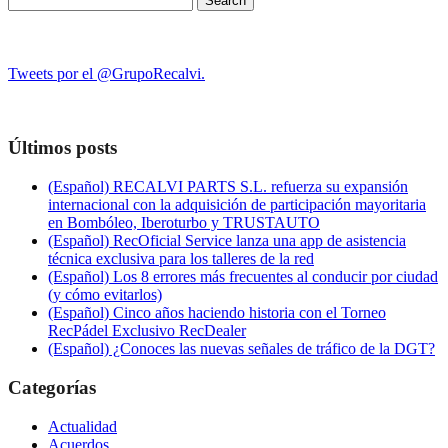
for:
Tweets por el @GrupoRecalvi.
Últimos posts
(Español) RECALVI PARTS S.L. refuerza su expansión
internacional con la adquisición de participación mayoritaria
en Bombóleo, Iberoturbo y TRUSTAUTO
(Español) RecOficial Service lanza una app de asistencia
técnica exclusiva para los talleres de la red
(Español) Los 8 errores más frecuentes al conducir por ciudad
(y cómo evitarlos)
(Español) Cinco años haciendo historia con el Torneo
RecPádel Exclusivo RecDealer
(Español) ¿Conoces las nuevas señales de tráfico de la DGT?
Categorías
Actualidad
Acuerdos