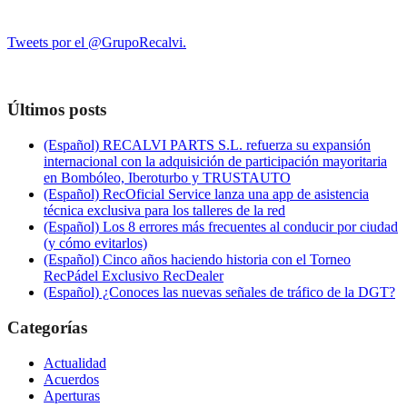
Tweets por el @GrupoRecalvi.
Últimos posts
(Español) RECALVI PARTS S.L. refuerza su expansión
internacional con la adquisición de participación mayoritaria
en Bombóleo, Iberoturbo y TRUSTAUTO
(Español) RecOficial Service lanza una app de asistencia
técnica exclusiva para los talleres de la red
(Español) Los 8 errores más frecuentes al conducir por ciudad
(y cómo evitarlos)
(Español) Cinco años haciendo historia con el Torneo
RecPádel Exclusivo RecDealer
(Español) ¿Conoces las nuevas señales de tráfico de la DGT?
Categorías
Actualidad
Acuerdos
Aperturas