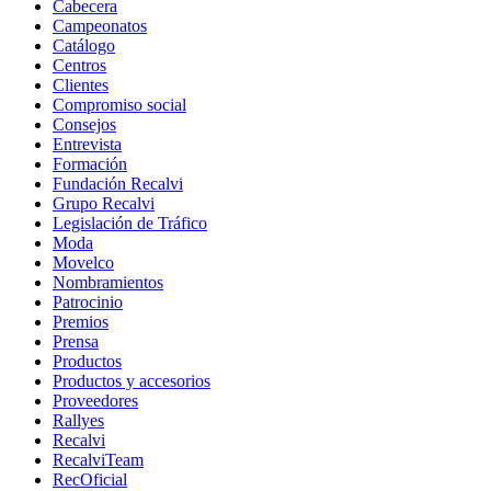
Cabecera
Campeonatos
Catálogo
Centros
Clientes
Compromiso social
Consejos
Entrevista
Formación
Fundación Recalvi
Grupo Recalvi
Legislación de Tráfico
Moda
Movelco
Nombramientos
Patrocinio
Premios
Prensa
Productos
Productos y accesorios
Proveedores
Rallyes
Recalvi
RecalviTeam
RecOficial