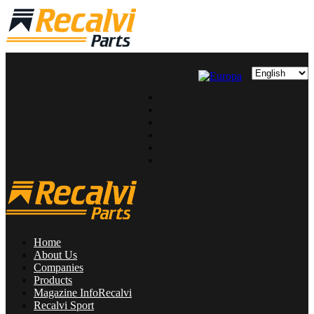
Home
About Us
Companies
Products
Magazine InfoRecalvi
Recalvi Sport