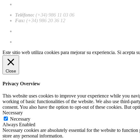
recalvi@recalvi.es
Teléfono:
(+34) 986 11 03 06
Fax:
(+34) 986 20 36 12
Work with us
Register as a professional client
Este sitio web utiliza cookies para mejorar su experiencia. Si acepta 
Close
Privacy Overview
This website uses cookies to improve your experience while you navigat
working of basic functionalities of the website. We also use third-pa
consent. You also have the option to opt-out of these cookies. But op
Necessary
Necessary
Always Enabled
Necessary cookies are absolutely essential for the website to function 
store any personal information.