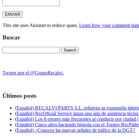
This site uses Akismet to reduce spam.
Learn how your comment data 
Buscar
Search
for:
Tweets por el @GrupoRecalvi.
Últimos posts
(Español) RECALVI PARTS S.L. refuerza su expansión interna
(Español) RecOficial Service lanza una app de asistencia técnica
(Español) Los 8 errores más frecuentes al conducir por ciudad 
(Español) Cinco años haciendo historia con el Torneo RecPáde
(Español) ¿Conoces las nuevas señales de tráfico de la DGT?