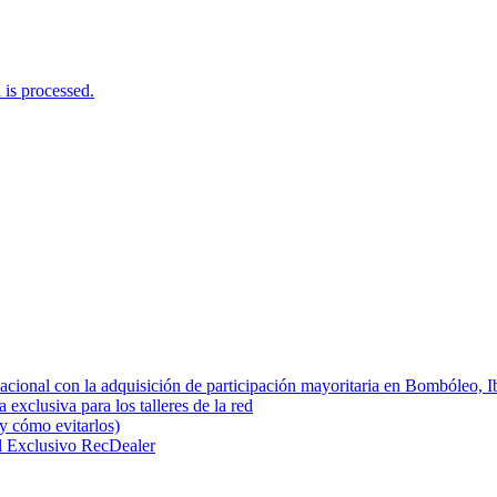
is processed.
cional con la adquisición de participación mayoritaria en Bombóle
 exclusiva para los talleres de la red
(y cómo evitarlos)
l Exclusivo RecDealer