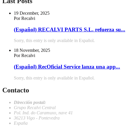
Last Posts
19 December, 2025
Por Recalvi
(Español) RECALVI PARTS S.L. refuerza su...
Sorry, this entry is only available in Español.
18 November, 2025
Por Recalvi
(Español) RecOficial Service lanza una app...
Sorry, this entry is only available in Español.
Contacto
Dirección postal:
Grupo Recalvi Central
Pol. Ind. do Caramuxo, nave 41
36213 Vigo - Pontevedra
España