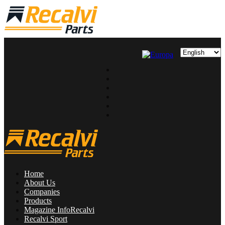
Home
About Us
Companies
Products
Magazine InfoRecalvi
Recalvi Sport