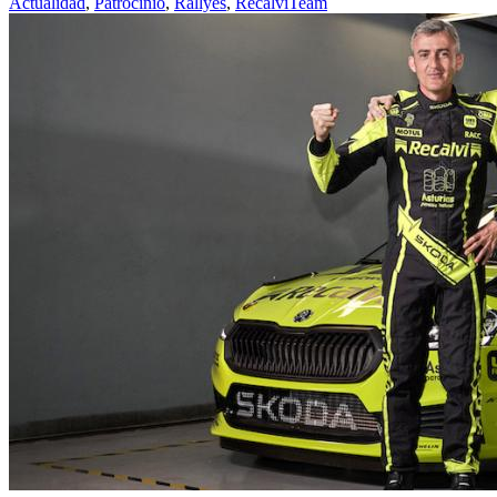
Actualidad
,
Patrocinio
,
Rallyes
,
RecalviTeam