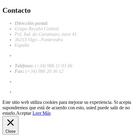
Contacto
Dirección postal:
Grupo Recalvi Central
Pol. Ind. do Caramuxo, nave 41
36213 Vigo - Pontevedra
España
recalvi@recalvi.es
Teléfono:
(+34) 986 11 03 06
Fax:
(+34) 986 20 36 12
Work with us
Register as a professional client
Este sitio web utiliza cookies para mejorar su experiencia. Si acepta
supondremos que está de acuerdo con esto, usted puede salir de no
estarlo.
Aceptar
Leer Más
Close