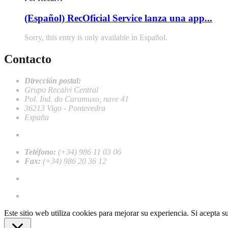
(Español) RecOficial Service lanza una app...
Sorry, this entry is only available in Español.
Contacto
Dirección postal:
Grupo Recalvi Central
Pol. Ind. do Caramuxo, nave 41
36213 Vigo - Pontevedra
España
recalvi@recalvi.es
Teléfono:
(+34) 986 11 03 06
Fax:
(+34) 986 20 36 12
Work with us
Register as a professional client
Este sitio web utiliza cookies para mejorar su experiencia. Si acepta 