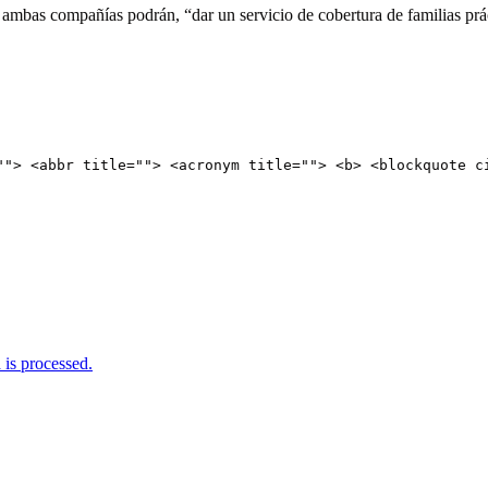
mbas compañías podrán, “dar un servicio de cobertura de familias prácti
""> <abbr title=""> <acronym title=""> <b> <blockquote c
is processed.