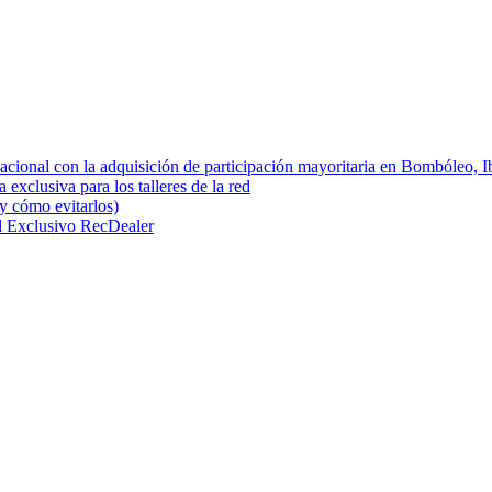
cional con la adquisición de participación mayoritaria en Bombóle
 exclusiva para los talleres de la red
(y cómo evitarlos)
l Exclusivo RecDealer