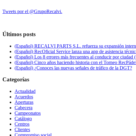
Tweets por el @GrupoRecalvi.
Últimos posts
(Español) RECALVI PARTS S.L. refuerza su expansión interna
(Español) RecOficial Service lanza una app de asistencia técnica
(Español) Los 8 errores más frecuentes al conducir por ciudad 
(Español) Cinco años haciendo historia con el Torneo RecPáde
(Español) ¿Conoces las nuevas señales de tráfico de la DGT?
Categorías
Actualidad
Acuerdos
Aperturas
Cabecera
Campeonatos
Catálogo
Centros
Clientes
Compromiso social