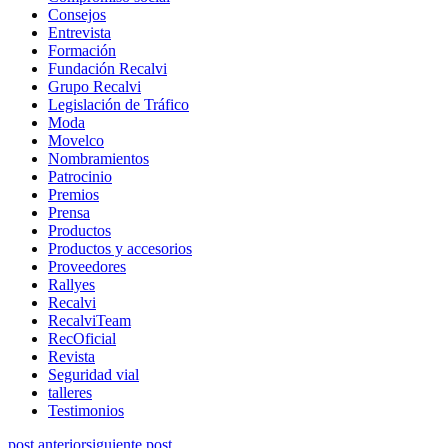
Consejos
Entrevista
Formación
Fundación Recalvi
Grupo Recalvi
Legislación de Tráfico
Moda
Movelco
Nombramientos
Patrocinio
Premios
Prensa
Productos
Productos y accesorios
Proveedores
Rallyes
Recalvi
RecalviTeam
RecOficial
Revista
Seguridad vial
talleres
Testimonios
post anterior
siguiente post