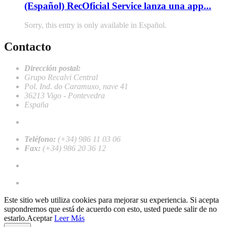
(Español) RecOficial Service lanza una app...
Sorry, this entry is only available in Español.
Contacto
Dirección postal:
Grupo Recalvi Central
Pol. Ind. do Caramuxo, nave 41
36213 Vigo - Pontevedra
España
recalvi@recalvi.es
Teléfono:
(+34) 986 11 03 06
Fax:
(+34) 986 20 36 12
Work with us
Register as a professional client
Este sitio web utiliza cookies para mejorar su experiencia. Si acepta
supondremos que está de acuerdo con esto, usted puede salir de no
estarlo.
Aceptar
Leer Más