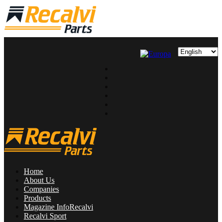
Home
About Us
Companies
Products
Magazine InfoRecalvi
Recalvi Sport