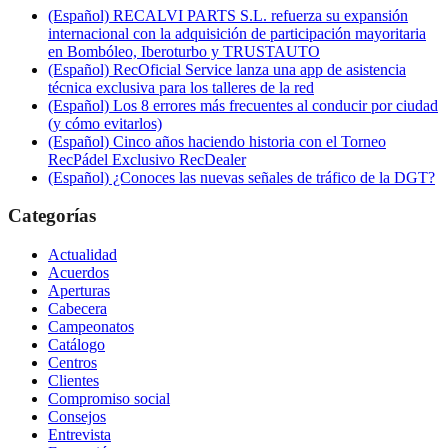
(Español) RECALVI PARTS S.L. refuerza su expansión
internacional con la adquisición de participación mayoritaria
en Bombóleo, Iberoturbo y TRUSTAUTO
(Español) RecOficial Service lanza una app de asistencia
técnica exclusiva para los talleres de la red
(Español) Los 8 errores más frecuentes al conducir por ciudad
(y cómo evitarlos)
(Español) Cinco años haciendo historia con el Torneo
RecPádel Exclusivo RecDealer
(Español) ¿Conoces las nuevas señales de tráfico de la DGT?
Categorías
Actualidad
Acuerdos
Aperturas
Cabecera
Campeonatos
Catálogo
Centros
Clientes
Compromiso social
Consejos
Entrevista