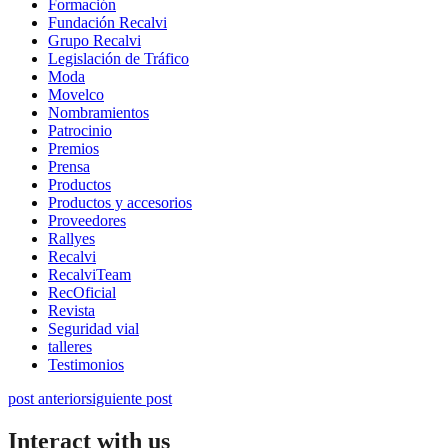
Formación
Fundación Recalvi
Grupo Recalvi
Legislación de Tráfico
Moda
Movelco
Nombramientos
Patrocinio
Premios
Prensa
Productos
Productos y accesorios
Proveedores
Rallyes
Recalvi
RecalviTeam
RecOficial
Revista
Seguridad vial
talleres
Testimonios
post anterior
siguiente post
Interact with us