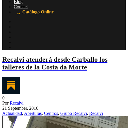
Blog
Contact
Catálogo Online
Recalvi atenderá desde Carballo los
talleres de la Costa da Morte
0
Por
Recalvi
21 September, 2016
Actualidad
,
Aperturas
,
Centros
,
Grupo Recalvi
,
Recalvi