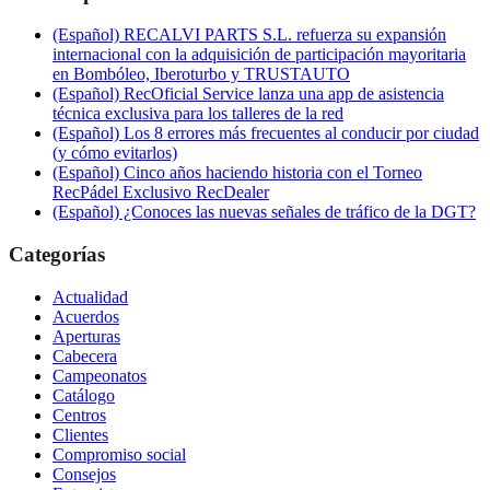
(Español) RECALVI PARTS S.L. refuerza su expansión
internacional con la adquisición de participación mayoritaria
en Bombóleo, Iberoturbo y TRUSTAUTO
(Español) RecOficial Service lanza una app de asistencia
técnica exclusiva para los talleres de la red
(Español) Los 8 errores más frecuentes al conducir por ciudad
(y cómo evitarlos)
(Español) Cinco años haciendo historia con el Torneo
RecPádel Exclusivo RecDealer
(Español) ¿Conoces las nuevas señales de tráfico de la DGT?
Categorías
Actualidad
Acuerdos
Aperturas
Cabecera
Campeonatos
Catálogo
Centros
Clientes
Compromiso social
Consejos