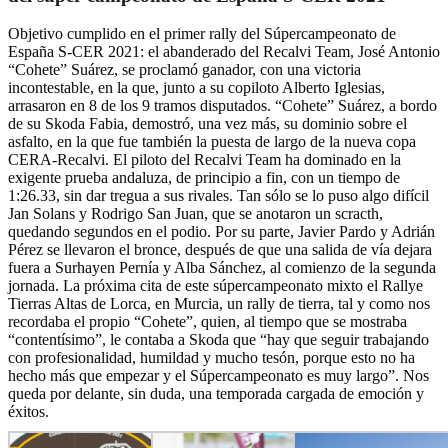
Objetivo cumplido en el primer rally del Súpercampeonato de
España S-CER 2021: el abanderado del Recalvi Team, José Antonio
“Cohete” Suárez, se proclamó ganador, con una victoria
incontestable, en la que, junto a su copiloto Alberto Iglesias,
arrasaron en 8 de los 9 tramos disputados. “Cohete” Suárez, a bordo
de su Skoda Fabia, demostró, una vez más, su dominio sobre el
asfalto, en la que fue también la puesta de largo de la nueva copa
CERA-Recalvi. El piloto del Recalvi Team ha dominado en la
exigente prueba andaluza, de principio a fin, con un tiempo de
1:26.33, sin dar tregua a sus rivales. Tan sólo se lo puso algo difícil
Jan Solans y Rodrigo San Juan, que se anotaron un scracth,
quedando segundos en el podio. Por su parte, Javier Pardo y Adrián
Pérez se llevaron el bronce, después de que una salida de vía dejara
fuera a Surhayen Pernía y Alba Sánchez, al comienzo de la segunda
jornada. La próxima cita de este súpercampeonato mixto el Rallye
Tierras Altas de Lorca, en Murcia, un rally de tierra, tal y como nos
recordaba el propio “Cohete”, quien, al tiempo que se mostraba
“contentísimo”, le contaba a Skoda que “hay que seguir trabajando
con profesionalidad, humildad y mucho tesón, porque esto no ha
hecho más que empezar y el Súpercampeonato es muy largo”. Nos
queda por delante, sin duda, una temporada cargada de emoción y
éxitos.