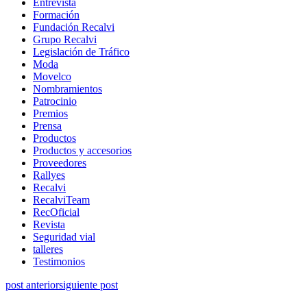
Entrevista
Formación
Fundación Recalvi
Grupo Recalvi
Legislación de Tráfico
Moda
Movelco
Nombramientos
Patrocinio
Premios
Prensa
Productos
Productos y accesorios
Proveedores
Rallyes
Recalvi
RecalviTeam
RecOficial
Revista
Seguridad vial
talleres
Testimonios
post anterior
siguiente post