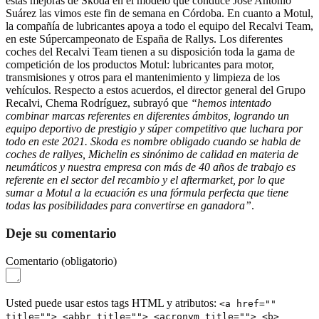
estas mejoras de Skoda en el modelo que conduce José Antonio
Suárez las vimos este fin de semana en Córdoba. En cuanto a Motul,
la compañía de lubricantes apoya a todo el equipo del Recalvi Team,
en este Súpercampeonato de España de Rallys. Los diferentes
coches del Recalvi Team tienen a su disposición toda la gama de
competición de los productos Motul: lubricantes para motor,
transmisiones y otros para el mantenimiento y limpieza de los
vehículos. Respecto a estos acuerdos, el director general del Grupo
Recalvi, Chema Rodríguez, subrayó que
“hemos intentado
combinar marcas referentes en diferentes ámbitos, logrando un
equipo deportivo de prestigio y súper competitivo que luchara por
todo en este 2021. Skoda es nombre obligado cuando se habla de
coches de rallyes, Michelin es sinónimo de calidad en materia de
neumáticos y nuestra empresa con más de 40 años de trabajo es
referente en el sector del recambio y el aftermarket, por lo que
sumar a Motul a la ecuación es una fórmula perfecta que tiene
todas las posibilidades para convertirse en ganadora”
.
Deje su comentario
Comentario
(obligatorio)
Usted puede usar estos tags HTML y atributos:
<a href=""
title=""> <abbr title=""> <acronym title=""> <b>