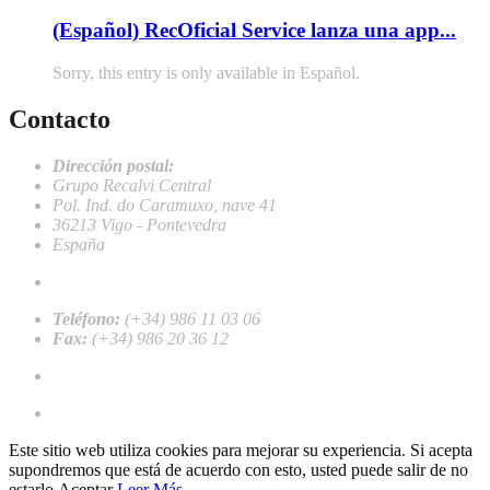
(Español) RecOficial Service lanza una app...
Sorry, this entry is only available in Español.
Contacto
Dirección postal:
Grupo Recalvi Central
Pol. Ind. do Caramuxo, nave 41
36213 Vigo - Pontevedra
España
recalvi@recalvi.es
Teléfono:
(+34) 986 11 03 06
Fax:
(+34) 986 20 36 12
Work with us
Register as a professional client
Este sitio web utiliza cookies para mejorar su experiencia. Si acepta
supondremos que está de acuerdo con esto, usted puede salir de no
estarlo.
Aceptar
Leer Más