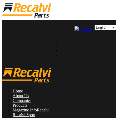
Home
About Us
Companies
Products
Magazine InfoRecalvi
Recalvi Sport