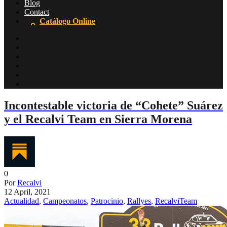
Blog
Contact
Catálogo Online
Incontestable victoria de “Cohete” Suárez
y el Recalvi Team en Sierra Morena
0
Por
Recalvi
12 April, 2021
Actualidad
,
Campeonatos
,
Patrocinio
,
Rallyes
,
RecalviTeam