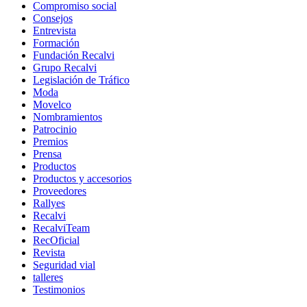
Compromiso social
Consejos
Entrevista
Formación
Fundación Recalvi
Grupo Recalvi
Legislación de Tráfico
Moda
Movelco
Nombramientos
Patrocinio
Premios
Prensa
Productos
Productos y accesorios
Proveedores
Rallyes
Recalvi
RecalviTeam
RecOficial
Revista
Seguridad vial
talleres
Testimonios