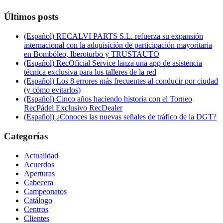
Últimos posts
(Español) RECALVI PARTS S.L. refuerza su expansión
internacional con la adquisición de participación mayoritaria
en Bombóleo, Iberoturbo y TRUSTAUTO
(Español) RecOficial Service lanza una app de asistencia
técnica exclusiva para los talleres de la red
(Español) Los 8 errores más frecuentes al conducir por ciudad
(y cómo evitarlos)
(Español) Cinco años haciendo historia con el Torneo
RecPádel Exclusivo RecDealer
(Español) ¿Conoces las nuevas señales de tráfico de la DGT?
Categorías
Actualidad
Acuerdos
Aperturas
Cabecera
Campeonatos
Catálogo
Centros
Clientes