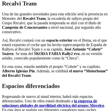
Recalvi Team
Una de las grandes novedades para esta edición será la presencia en
Motortec del
Recalvi Team
, la escudería de rallyes propia del
Grupo Recalvi, que la pasada temporada se alzó con el título de
Campeón de Concursantes
a nivel nacional, por segundo año
consecutivo.
Así, Recalvi contará con un
espacio exterior
en el Ifema, en el que
estará expuesto el coche que ha hecho supercampeón de España de
Rallyes al Recalvi Team y a su capitán,
José Antonio “Cohete”
Suárez
. Se trata del
ŠKODA FABIA Rally2 evo
, en su versión
asfalto, conocido popularmente como la “Checa”.
En esta zona, estarán también el propio “Cohete” y su copiloto,
Alberto Iglesias Pin
. Además, se exhibirá
el nuevo “Motorhome”
del Recalvi Team
.
Espacios diferenciados
Regresando de nuevo al stand interior, habrá más espacios
diferenciados. Uno de ellos estará destinado a
la empresa de
soluciones globales de movilidad eléctrica del grupo: Movelco
.
En esta área se podrán ver diferentes cargadores para coches