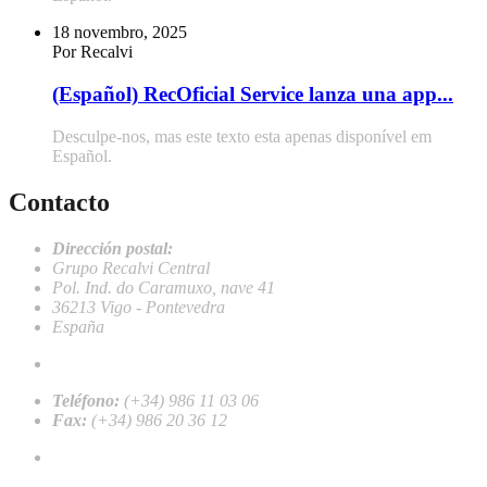
18 novembro, 2025
Por Recalvi
(Español) RecOficial Service lanza una app...
Desculpe-nos, mas este texto esta apenas disponível em
Español.
Contacto
Dirección postal:
Grupo Recalvi Central
Pol. Ind. do Caramuxo, nave 41
36213 Vigo - Pontevedra
España
recalvi@recalvi.es
Teléfono:
(+34) 986 11 03 06
Fax:
(+34) 986 20 36 12
Trabalhar conosco