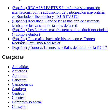
(Español) RECALVI PARTS S.L. refuerza su expansión
internacional con la adquisición de participación mayoritaria
en Bombóleo, Iberoturbo y TRUSTAUTO
(Español) RecOficial Service lanza una app de asistencia
técnica exclusiva para los talleres de la red
(Español) Los 8 errores más frecuentes al conducir por ciudad
(y cómo evitarlos)
(Español) Cinco años haciendo historia con el Torneo
RecPádel Exclusivo RecDealer
(Español) ¿Conoces las nuevas señales de tráfico de la DGT?
Categorías
Actualidad
Acuerdos
Aperturas
Cabecera
Campeonatos
Catálogo
Centros
Clientes
Compromiso social
Consejos