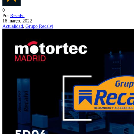
0
Por
Recalvi
16 março, 2022
Actualidad
,
Grupo Recalvi