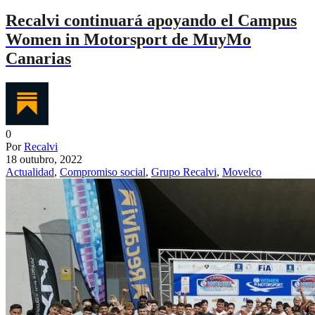
Recalvi continuará apoyando el Campus
Women in Motorsport de MuyMo
Canarias
0
Por
Recalvi
18 outubro, 2022
Actualidad
,
Compromiso social
,
Grupo Recalvi
,
Movelco