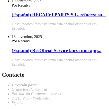
19 dezembro, 2025
Por Recalvi
(Español) RECALVI PARTS S.L. refuerza su...
Desculpe-nos, mas este texto esta apenas disponível em
Español.
18 novembro, 2025
Por Recalvi
(Español) RecOficial Service lanza una app...
Desculpe-nos, mas este texto esta apenas disponível em
Español.
Contacto
Dirección postal:
Grupo Recalvi Central
Pol. Ind. do Caramuxo, nave 41
36213 Vigo - Pontevedra
España