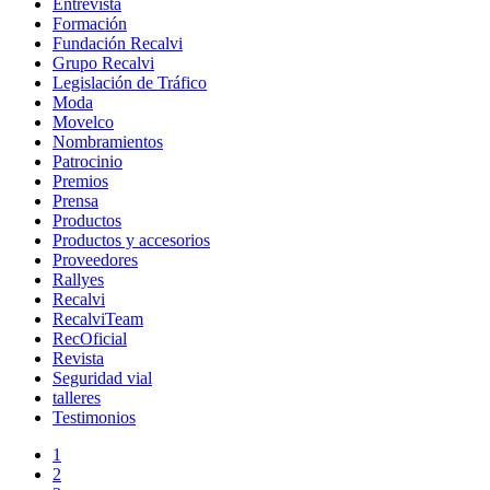
Entrevista
Formación
Fundación Recalvi
Grupo Recalvi
Legislación de Tráfico
Moda
Movelco
Nombramientos
Patrocinio
Premios
Prensa
Productos
Productos y accesorios
Proveedores
Rallyes
Recalvi
RecalviTeam
RecOficial
Revista
Seguridad vial
talleres
Testimonios
1
2