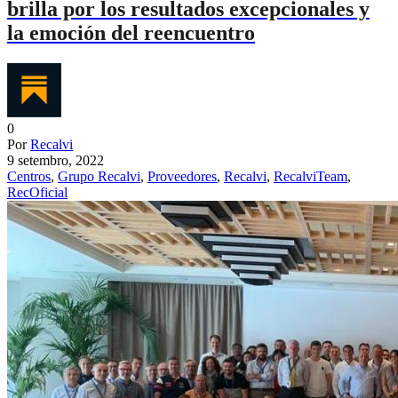
brilla por los resultados excepcionales y
la emoción del reencuentro
0
Por
Recalvi
9 setembro, 2022
Centros
,
Grupo Recalvi
,
Proveedores
,
Recalvi
,
RecalviTeam
,
RecOficial