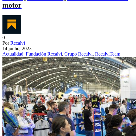
motor
0
Por
Recalvi
14 junho, 2023
Actualidad
,
Fundación Recalvi
,
Grupo Recalvi
,
RecalviTeam