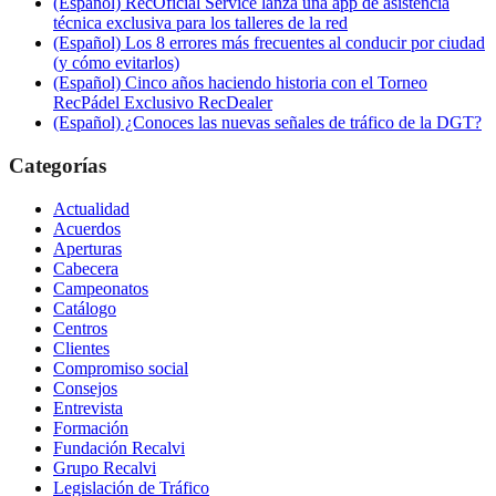
(Español) RecOficial Service lanza una app de asistencia
técnica exclusiva para los talleres de la red
(Español) Los 8 errores más frecuentes al conducir por ciudad
(y cómo evitarlos)
(Español) Cinco años haciendo historia con el Torneo
RecPádel Exclusivo RecDealer
(Español) ¿Conoces las nuevas señales de tráfico de la DGT?
Categorías
Actualidad
Acuerdos
Aperturas
Cabecera
Campeonatos
Catálogo
Centros
Clientes
Compromiso social
Consejos
Entrevista
Formación
Fundación Recalvi
Grupo Recalvi
Legislación de Tráfico