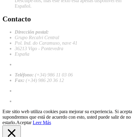
Desculpe-nos, mas este texto esta apenas disponível em
Español.
Contacto
Dirección postal:
Grupo Recalvi Central
Pol. Ind. do Caramuxo, nave 41
36213 Vigo - Pontevedra
España
recalvi@recalvi.es
Teléfono:
(+34) 986 11 03 06
Fax:
(+34) 986 20 36 12
Trabalhar conosco
Registre-se como cliente profissional
Este sitio web utiliza cookies para mejorar su experiencia. Si acepta
supondremos que está de acuerdo con esto, usted puede salir de no
estarlo.
Aceptar
Leer Más