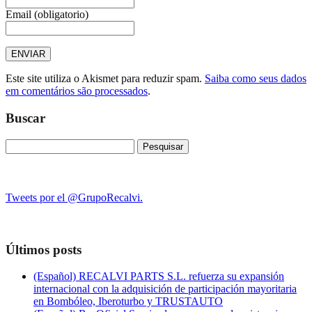
Email
(obligatorio)
Este site utiliza o Akismet para reduzir spam.
Saiba como seus dados
em comentários são processados
.
Buscar
Pesquisar
por:
Tweets por el @GrupoRecalvi.
Últimos posts
(Español) RECALVI PARTS S.L. refuerza su expansión
internacional con la adquisición de participación mayoritaria
en Bombóleo, Iberoturbo y TRUSTAUTO