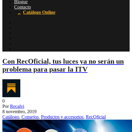
Blogue
Contacto
Catálogo Online
Con RecOficial, tus luces ya no serán un
problema para pasar la ITV
0
Por
Recalvi
8 novembro, 2019
Catálogo
,
Consejos
,
Productos y accesorios
,
RecOficial