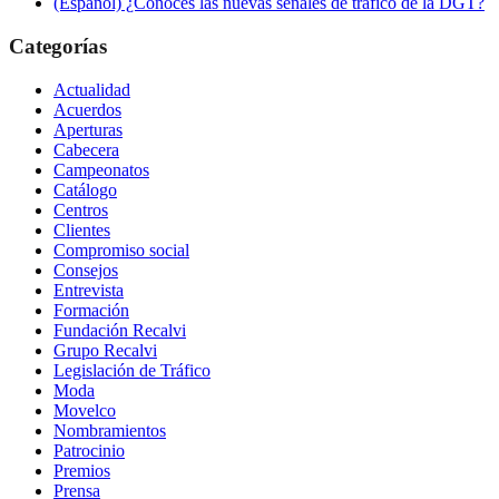
(Español) ¿Conoces las nuevas señales de tráfico de la DGT?
Categorías
Actualidad
Acuerdos
Aperturas
Cabecera
Campeonatos
Catálogo
Centros
Clientes
Compromiso social
Consejos
Entrevista
Formación
Fundación Recalvi
Grupo Recalvi
Legislación de Tráfico
Moda
Movelco
Nombramientos
Patrocinio
Premios
Prensa