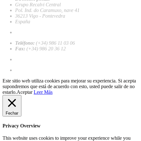
Grupo Recalvi Central
Pol. Ind. do Caramuxo, nave 41
36213 Vigo - Pontevedra
España
recalvi@recalvi.es
Teléfono:
(+34) 986 11 03 06
Fax:
(+34) 986 20 36 12
Trabalhar conosco
Registre-se como cliente profissional
Este sitio web utiliza cookies para mejorar su experiencia. Si acepta
supondremos que está de acuerdo con esto, usted puede salir de no
estarlo.
Aceptar
Leer Más
Fechar
Privacy Overview
This website uses cookies to improve your experience while you