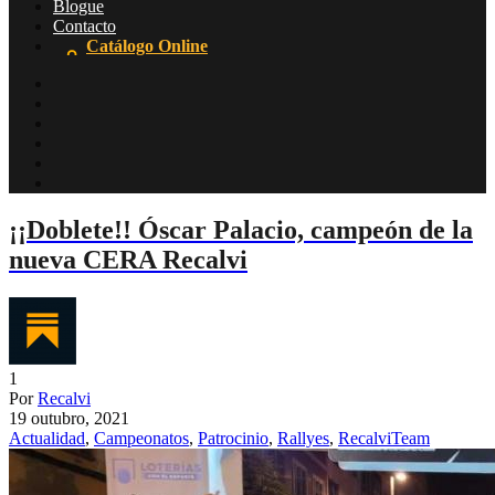
Blogue
Contacto
Catálogo Online
¡¡Doblete!! Óscar Palacio, campeón de la
nueva CERA Recalvi
1
Por
Recalvi
19 outubro, 2021
Actualidad
,
Campeonatos
,
Patrocinio
,
Rallyes
,
RecalviTeam