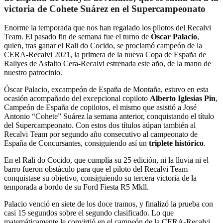
victoria de Cohete Suárez en el Supercampeonato
Enorme la temporada que nos han regalado los pilotos del Recalvi
Team. El pasado fin de semana fue el turno de
Óscar Palacio
,
quien, tras ganar el Rali do Cocido, se proclamó campeón de la
CERA-Recalvi 2021, la primera de la nueva Copa de España de
Rallyes de Asfalto Cera-Recalvi estrenada este año, de la mano de
nuestro patrocinio.
Óscar Palacio, excampeón de España de Montaña, estuvo en esta
ocasión acompañado del excepcional copiloto
Alberto Iglesias Pin
,
Campeón de España de copilotos, el mismo que asistió a José
Antonio “Cohete” Suárez la semana anterior, conquistando el título
del Supercampeonato. Con estos dos títulos aúpan también al
Recalvi Team por segundo año consecutivo al campeonato de
España de Concursantes, consiguiendo así un
triplete histórico
.
En el Rali do Cocido, que cumplía su 25 edición, ni la lluvia ni el
barro fueron obstáculo para que el piloto del Recalvi Team
conquistase su objetivo, consiguiendo su tercera victoria de la
temporada a bordo de su Ford Fiesta R5 Mkll.
Palacio venció en siete de los doce tramos, y finalizó la prueba con
casi 15 segundos sobre el segundo clasificado. Lo que
matemáticamente le convirtió en el campeón de la CERA-Recalvi,