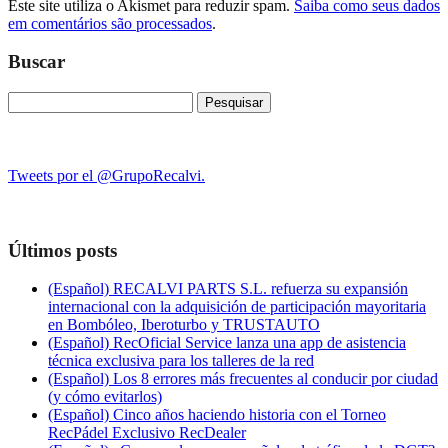
Este site utiliza o Akismet para reduzir spam.
Saiba como seus dados
em comentários são processados
.
Buscar
Pesquisar
por:
Tweets por el @GrupoRecalvi.
Últimos posts
(Español) RECALVI PARTS S.L. refuerza su expansión
internacional con la adquisición de participación mayoritaria
en Bombóleo, Iberoturbo y TRUSTAUTO
(Español) RecOficial Service lanza una app de asistencia
técnica exclusiva para los talleres de la red
(Español) Los 8 errores más frecuentes al conducir por ciudad
(y cómo evitarlos)
(Español) Cinco años haciendo historia con el Torneo
RecPádel Exclusivo RecDealer