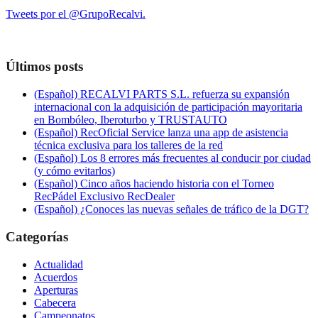
Tweets por el @GrupoRecalvi.
Últimos posts
(Español) RECALVI PARTS S.L. refuerza su expansión
internacional con la adquisición de participación mayoritaria
en Bombóleo, Iberoturbo y TRUSTAUTO
(Español) RecOficial Service lanza una app de asistencia
técnica exclusiva para los talleres de la red
(Español) Los 8 errores más frecuentes al conducir por ciudad
(y cómo evitarlos)
(Español) Cinco años haciendo historia con el Torneo
RecPádel Exclusivo RecDealer
(Español) ¿Conoces las nuevas señales de tráfico de la DGT?
Categorías
Actualidad
Acuerdos
Aperturas
Cabecera
Campeonatos