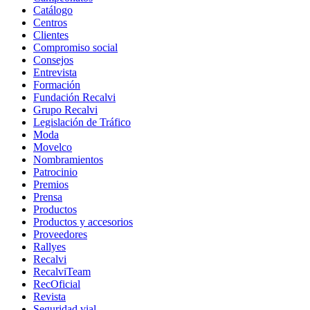
Catálogo
Centros
Clientes
Compromiso social
Consejos
Entrevista
Formación
Fundación Recalvi
Grupo Recalvi
Legislación de Tráfico
Moda
Movelco
Nombramientos
Patrocinio
Premios
Prensa
Productos
Productos y accesorios
Proveedores
Rallyes
Recalvi
RecalviTeam
RecOficial
Revista
Seguridad vial