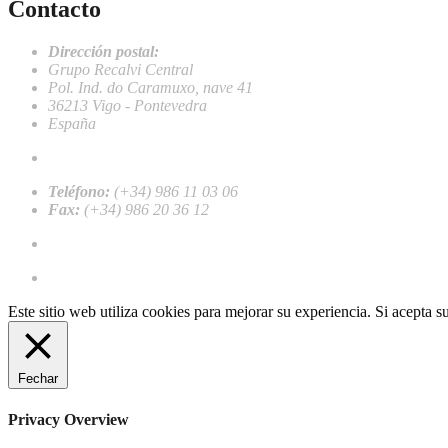
Contacto
Dirección postal:
Grupo Recalvi Central
Pol. Ind. do Caramuxo, nave 41
36213 Vigo - Pontevedra
España
recalvi@recalvi.es
Teléfono:
(+34) 986 11 03 06
Fax:
(+34) 986 20 36 12
Trabalhar conosco
Registre-se como cliente profissional
Este sitio web utiliza cookies para mejorar su experiencia. Si acepta 
Fechar
Privacy Overview