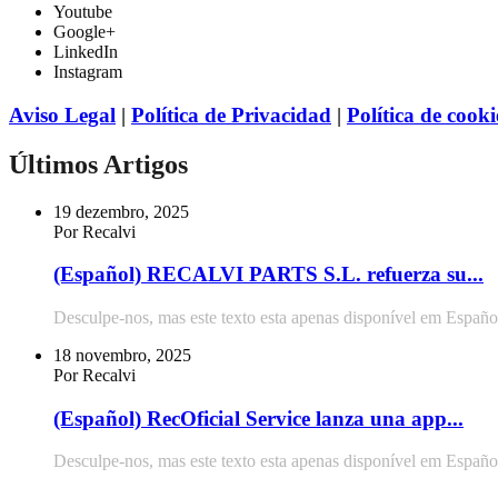
Youtube
Google+
LinkedIn
Instagram
Aviso Legal
|
Política de Privacidad
|
Política de cooki
Últimos Artigos
19 dezembro, 2025
Por Recalvi
(Español) RECALVI PARTS S.L. refuerza su...
Desculpe-nos, mas este texto esta apenas disponível em Españo
18 novembro, 2025
Por Recalvi
(Español) RecOficial Service lanza una app...
Desculpe-nos, mas este texto esta apenas disponível em Españo